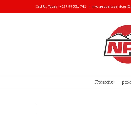
Call Us Today! +357 99 531 742
|
nikospropertyservices
Главная
рем