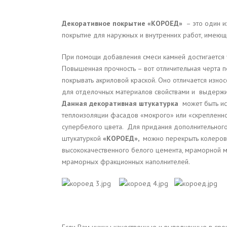
Декоративное покрытие «КОРОЕД»
– это один и
покрытие для наружных и внутренних работ, имеющ
При помощи добавления смеси камней достигается у
Повышенная прочность – вот отличительная черта 
покрывать акриловой краской. Оно отличается изн
для отделочных материалов свойствами и выдержив
Данная декоративная штукатурка
может быть исп
теплоизоляции фасадов «мокрого» или «скрепленног
супербелого цвета. Для придания дополнительного
штукатуркой
«КОРОЕД»,
можно перекрыть колерован
высококачественного белого цемента, мраморной м
мраморных фракционных наполнителей.
Если Вам нужны качественные и выполненные в ср