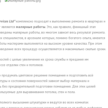
rvices
Ltd
”
комплексно подходят к выполнению ремонта в квартирах и
г являются
малярные работы
. Это, как правило, финишный этап
роведены малярные работы, во многом зависит весь результат ремонта.
х специалистов, в арсенале которых, помимо богатого опыта, имеются
оты мастерами выполняется на высоком уровне качества. При этом
оведение всех процедур осуществляется в максимально сжатые сроки.
стей с целью увеличения их срока службы и предания им
ссе отделки стен и потолков.
 продумать цветовое решение помещения и подготовить всё
туры и состояния поверхностей зависит выбор материала и
ть без предварительной подготовки помещения. Для этих целей
ользуемые для выравнивания потолка, стен и пола.
полного высыхания штукатурки и ведутся во всех комнатах
 что с помощью окрашивания можно избавиться от любых дефектов