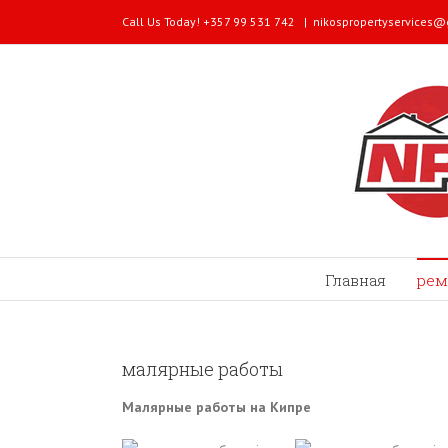
Call Us Today! +357 99 531 742
|
nikospropertyservices
Главная
рем
малярные работы
Малярные работы на Кипре