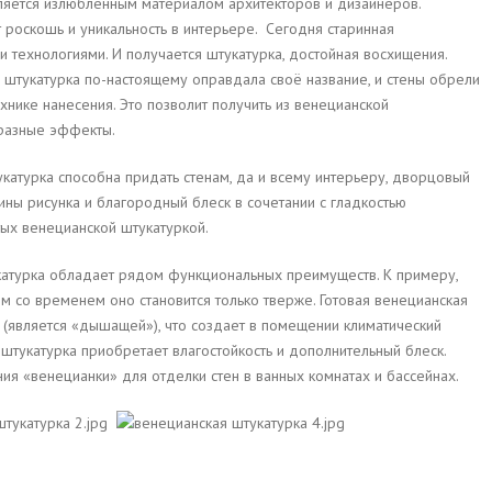
вляется излюбленным материалом архитекторов и дизайнеров.
т роскошь и уникальность в интерьере. Сегодня старинная
 технологиями. И получается штукатурка, достойная восхищения.
 штукатурка по-настоящему оправдала своё название, и стены обрели
нике нанесения. Это позволит получить из венецианской
разные эффекты.
укатурка способна придать стенам, да и всему интерьеру, дворцовый
ны рисунка и благородный блеск в сочетании с гладкостью
тых венецианской штукатуркой.
укатурка обладает рядом функциональных преимуществ. К примеру,
м со временем оно становится только тверже. Готовая венецианская
(является «дышащей»), что создает в помещении климатический
 штукатурка приобретает влагостойкость и дополнительный блеск.
я «венецианки» для отделки стен в ванных комнатах и бассейнах.