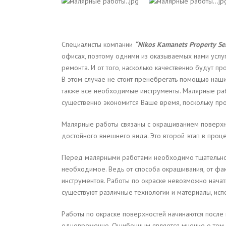
Специалисты компании
“
Nikos
Kamanets
Property
Se
офисах, поэтому одними из оказываемых нами услу
ремонта. И от того, насколько качественно будут п
В этом случае не стоит пренебрегать помощью наши
также все необходимые инструменты. Малярные раб
существенно экономится Ваше время, поскольку пр
Малярные работы связаны с окрашиванием поверхно
достойного внешнего вида. Это второй этап в проце
Перед малярными работами необходимо тщательно
необходимое. Ведь от способа окрашивания, от фак
инструментов. Работы по окраске невозможно нача
существуют различные технологии и материалы, исп
Работы по окраске поверхностей начинаются после 
одновременно. Ошибочным является мнение о том,