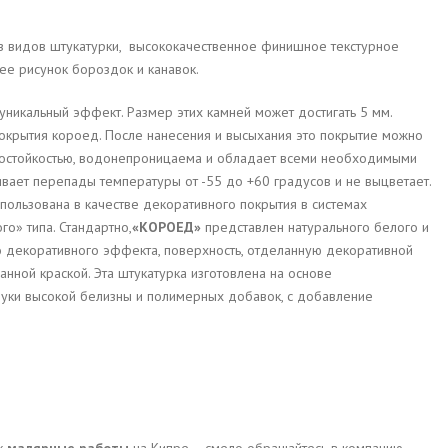
з видов штукатурки, высококачественное финишное текстурное
ее рисунок бороздок и канавок.
никальный эффект. Размер этих камней может достигать 5 мм.
покрытия короед. После нанесения и высыхания это покрытие можно
осостойкостью, водонепроницаема и обладает всеми необходимыми
ает перепады температуры от -55 до +60 градусов и не выцветает.
ользована в качестве декоративного покрытия в системах
о» типа. Стандартно,
«КОРОЕД»
представлен натурального белого и
 декоративного эффекта, поверхность, отделанную декоративной
ной краской. Эта штукатурка изготовлена на основе
уки высокой белизны и полимерных добавок, с добавление
ок
малярные работы
на Кипре – смело обращайтесь в компанию