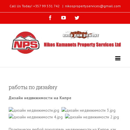
Call Us Today! +357 99 531 742
|
nikospropertyservices@gmail.com
Facebook
Youtube
Twitter
работы по дизайну
Дизайн недвижимости на Кипре
Практически любой покупатель недвижимости на Кипре, как